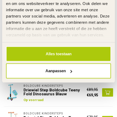
Specificaties
en om ons websiteverkeer te analyseren. Ook delen we
informatie over uw gebruik van onze site met onze
partners voor social media, adverteren en analyse. Deze
Gerelateerde producten
partners kunnen deze gegevens combineren met andere
informatie die u aan ze heeft verstrekt of die ze hebben
RAZOR RIJDEND SPEELGOED
€79,95
Driewiel Step 2 in 1 Razor Rollie
verzameld op basis van uw gebruik van hun services.
Turquoise
€42,95
Op voorraad
Alles toestaan
BOLDCUBE KINDERSTEPS
€89,95
Driewiel Step Boldcube Teeny
Fold Zeemeermin Roze
€69,95
Aanpassen
Op voorraad
BOLDCUBE KINDERSTEPS
€89,95
Driewiel Step Boldcube Teeny
Fold Dinosaurus Blauw
€69,95
Op voorraad
BOLDCUBE KINDERSTEPS