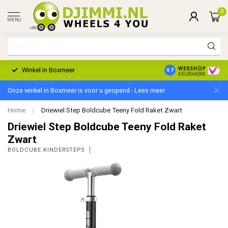
0
MENU
Winkel in Boxmeer
2 Jaar Garantie
9.7
Onze winkel in Boxmeer is voor u geopend - Lees meer
Home
/
Driewiel Step Boldcube Teeny Fold Raket Zwart
Driewiel Step Boldcube Teeny Fold Raket
Zwart
BOLDCUBE KINDERSTEPS