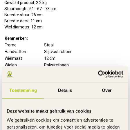
Gewicht product: 2.2 kg
Stuurhoogte: 61 - 67 - 73 cm
Breedte stuur: 26 cm
Breedte deck: 11 cm
Wiel diameter: 12 cm
Kenmerken:
Frame
Staal
Handvatten
Slijtvast rubber
Wielmaat
12 cm
Wielen
Polyurethaan
Rem achter
Voetrem op het achterwiel
Stuurtype
Inklapbaar
Stuurhoogte
Verstelbaar
Toestemming
Details
Over
Montagetijd
10 minuten
Inclusief
Handleiding
Garantie product
2 Jaar m.u.v. slijtageonderdelen
Deze website maakt gebruik van cookies
Link
We gebruiken cookies om content en advertenties te
De gehele rubriek Driewiel Step
personaliseren, om functies voor social media te bieden