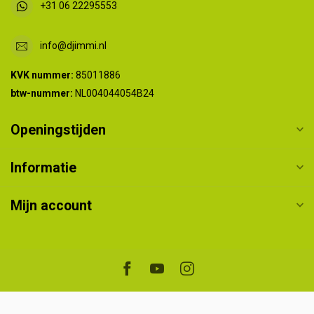
+31 06 22295553
info@djimmi.nl
KVK nummer:
85011886
btw-nummer:
NL004044054B24
Openingstijden
Informatie
Mijn account