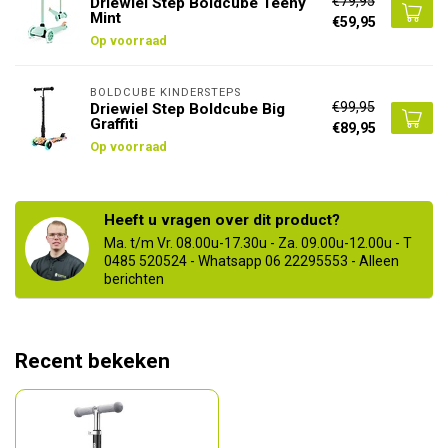
€79,95
Driewiel Step Boldcube Teeny
Mint
€59,95
Op voorraad
BOLDCUBE KINDERSTEPS
€99,95
Driewiel Step Boldcube Big
Graffiti
€89,95
Op voorraad
Heeft u vragen over dit product?
Ma. t/m Vr. 08.00u-17.30u - Za. 09.00u-12.00u - T
0485 520524 - Whatsapp 06 22295553 - Alleen
berichten
Recent bekeken