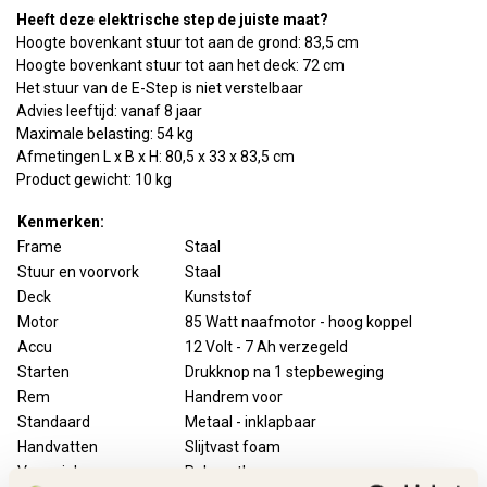
Heeft deze elektrische step de juiste maat?
Hoogte bovenkant stuur tot aan de grond: 83,5 cm
Hoogte bovenkant stuur tot aan het deck: 72 cm
Het stuur van de E-Step is niet verstelbaar
Advies leeftijd: vanaf 8 jaar
Maximale belasting: 54 kg
Afmetingen L x B x H: 80,5 x 33 x 83,5 cm
Product gewicht: 10 kg
Kenmerken:
Frame
Staal
Stuur en voorvork
Staal
Deck
Kunststof
Motor
85 Watt naafmotor - hoog koppel
Accu
12 Volt - 7 Ah verzegeld
Starten
Drukknop na 1 stepbeweging
Rem
Handrem voor
Standaard
Metaal - inklapbaar
Handvatten
Slijtvast foam
Voorwiel
Polyurethaan