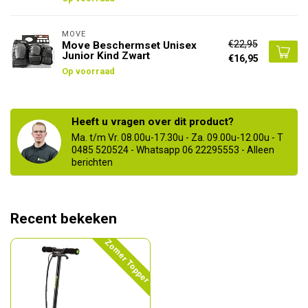
MOVE
€22,95
Move Beschermset Unisex
Junior Kind Zwart
€16,95
Op voorraad
Heeft u vragen over dit product?
Ma. t/m Vr. 08.00u-17.30u - Za. 09.00u-12.00u - T
0485 520524 - Whatsapp 06 22295553 - Alleen
berichten
Recent bekeken
Zomer Topper