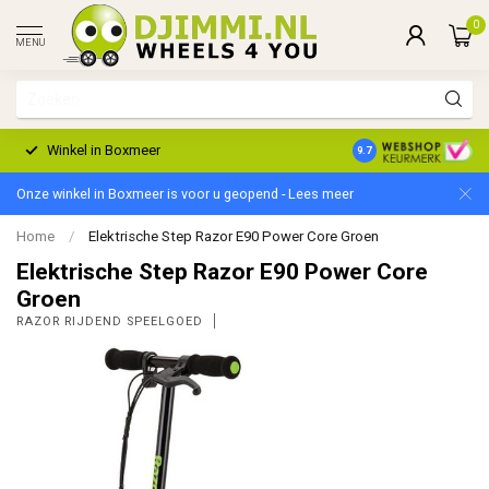
0
MENU
Winkel in Boxmeer
2 Jaar Garantie
9.7
Onze winkel in Boxmeer is voor u geopend - Lees meer
Home
/
Elektrische Step Razor E90 Power Core Groen
Elektrische Step Razor E90 Power Core
Groen
RAZOR RIJDEND SPEELGOED