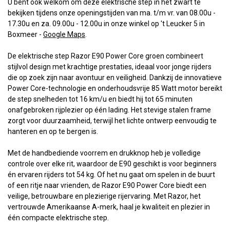
U bent ook welkom om deze elektrische step in het zwart te
bekijken tijdens onze openingstijden van ma. t/m vr. van 08.00u -
17.30u en za. 09.00u - 12.00u in onze winkel op 't Leucker 5 in
Boxmeer -
Google Maps
.
De elektrische step Razor E90 Power Core groen combineert
stijlvol design met krachtige prestaties, ideaal voor jonge rijders
die op zoek zijn naar avontuur en veiligheid. Dankzij de innovatieve
Power Core-technologie en onderhoudsvrije 85 Watt motor bereikt
de step snelheden tot 16 km/u en biedt hij tot 65 minuten
onafgebroken rijplezier op één lading. Het stevige stalen frame
zorgt voor duurzaamheid, terwijl het lichte ontwerp eenvoudig te
hanteren en op te bergen is.
Met de handbediende voorrem en drukknop heb je volledige
controle over elke rit, waardoor de E90 geschikt is voor beginners
én ervaren rijders tot 54 kg. Of het nu gaat om spelen in de buurt
of een ritje naar vrienden, de Razor E90 Power Core biedt een
veilige, betrouwbare en plezierige rijervaring. Met Razor, het
vertrouwde Amerikaanse A-merk, haal je kwaliteit en plezier in
één compacte elektrische step.