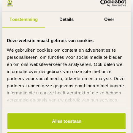
Achterwiel
Slijtvast rubber incl. motor
Montagetijd
5 minuten - alleen stuur vastzetten
Laadtijd
7 Uur
Toestemming
Details
Over
Rijtijd
Tot 65 minuten aaneengesloten
Snelheid
Max. 16 km/u
Inclusief
Oplader en handleiding
Deze website maakt gebruik van cookies
Garantie product
2 Jaar m.u.v. slijtageonderdelen
We gebruiken cookies om content en advertenties te
Garantie accu('s)
6 Maanden
personaliseren, om functies voor social media te bieden
Garantie Oplader
6 Maanden
en om ons websiteverkeer te analyseren. Ook delen we
Advies
informatie over uw gebruik van onze site met onze
De E-step voor het eerste gebruik 10 uur opladen.
partners voor social media, adverteren en analyse. Deze
Altijd de E-Step met een volledig opgeladen accu wegzetten.
partners kunnen deze gegevens combineren met andere
Met deze E-Step mag je rijden op "eigen terrein".
informatie die u aan ze heeft verstrekt of die ze hebben
verzameld op basis van uw gebruik van hun services.
Links
De gehele rubriek Razor elektrische steps
Tips accugebruik
Alles toestaan