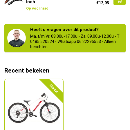
Inch
€12,95
Op voorraad
Heeft u vragen over dit product?
Ma. t/m Vr. 08.00u-17.30u - Za. 09.00u-12.00u - T
0485 520524 - Whatsapp 06 22295553 - Alleen
berichten
Recent bekeken
Nieuw