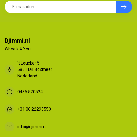
Djimmi.nl
Wheels 4 You
't Leucker 5
5831 DB Boxmeer
Nederland
0485 520524
+31 06 22295553
info@djimmi.nl