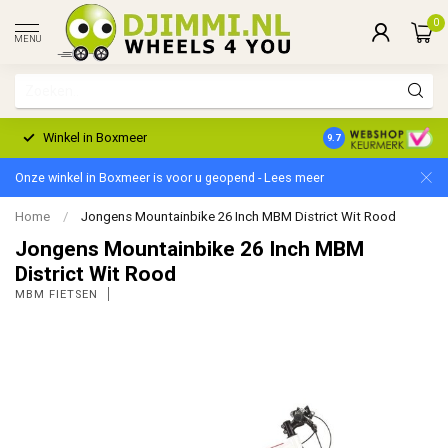
0
MENU
Winkel in Boxmeer
2 Jaar Garantie
9.7
Onze winkel in Boxmeer is voor u geopend - Lees meer
Home
/
Jongens Mountainbike 26 Inch MBM District Wit Rood
Jongens Mountainbike 26 Inch MBM
District Wit Rood
MBM FIETSEN