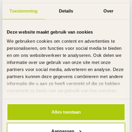
Aantal versnellingen
7 - Derailleur
Remmen
Handremmen voor en achter
Toestemming
Details
Over
Uitvoering remmen
Aluminium V-Brakes
Remgrepen
Aluminium
Handvatten
Slijtvast rubber
Deze website maakt gebruik van cookies
Velgen
Dubbelwandig aluminium
We gebruiken cookies om content en advertenties te
Buitenbanden
26 x 2.10
personaliseren, om functies voor social media te bieden
Reflectoren
Voor- en achterwiel
en om ons websiteverkeer te analyseren. Ook delen we
Tandwiel voor
32 T
informatie over uw gebruik van onze site met onze
Tandwielen achter
14 - 28 T
partners voor social media, adverteren en analyse. Deze
Zadel
Selle Bassano
partners kunnen deze gegevens combineren met andere
Zadelpen
Aluminium met snel sluiting
informatie die u aan ze heeft verstrekt of die ze hebben
Voorvork
Geveerd
verzameld op basis van uw gebruik van hun services.
Stuurhoogte
Niet verstelbaar
Zadelhoogte
Verstelbaar
Bel
Metaal
Standaard
Metaal
Alles toestaan
Gewicht product
15 kg
Voor gemonteerd
85%
Aanpassen
Garantie
2 Jaar m.u.v. slijtageonderdelen