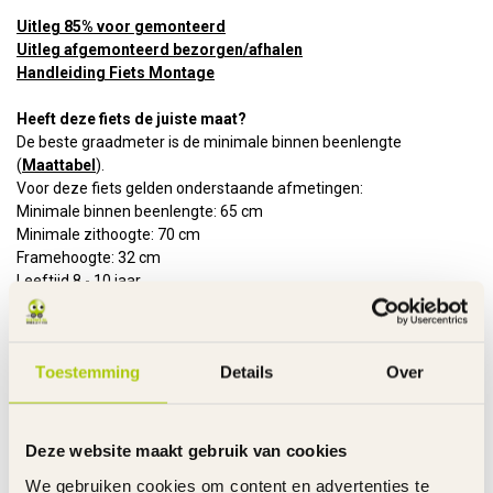
Uitleg 85% voor gemonteerd
Uitleg afgemonteerd bezorgen/afhalen
Handleiding Fiets Montage
Heeft deze fiets de juiste maat?
De beste graadmeter is de minimale binnen beenlengte
(
Maattabel
).
Voor deze fiets gelden onderstaande afmetingen:
Minimale binnen beenlengte: 65 cm
Minimale zithoogte: 70 cm
Framehoogte: 32 cm
Leeftijd 8 - 10 jaar
Maximale belasting: 80 kg
Kenmerken:
Toestemming
Details
Over
Frame
Staal
Rem voor en achter
Handrem - V-Brake
Handvatten
Slijtvast rubber
Banden
Luchtbanden
Deze website maakt gebruik van cookies
Velgen
Staal met verstelbare spaken
We gebruiken cookies om content en advertenties te