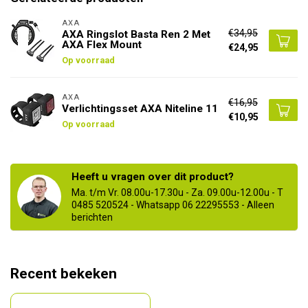
AXA
€34,95
AXA Ringslot Basta Ren 2 Met
AXA Flex Mount
€24,95
Op voorraad
AXA
€16,95
Verlichtingsset AXA Niteline 11
€10,95
Op voorraad
Heeft u vragen over dit product?
Ma. t/m Vr. 08.00u-17.30u - Za. 09.00u-12.00u - T
0485 520524 - Whatsapp 06 22295553 - Alleen
berichten
Recent bekeken