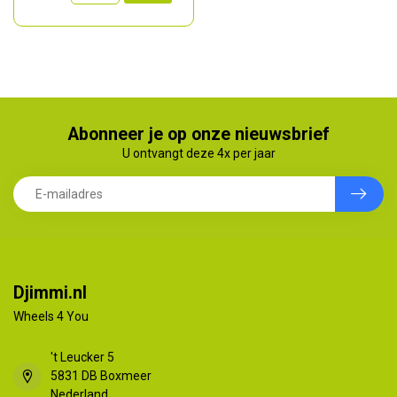
Abonneer je op onze nieuwsbrief
U ontvangt deze 4x per jaar
Djimmi.nl
Wheels 4 You
't Leucker 5
5831 DB Boxmeer
Nederland