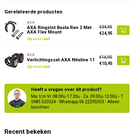
Gerelateerde producten
AXA
€34,95
AXA Ringslot Basta Ren 2 Met
AXA Flex Mount
€24,95
Op voorraad
AXA
€16,95
Verlichtingsset AXA Niteline 11
€10,95
Op voorraad
Heeft u vragen over dit product?
Ma. t/m Vr. 08.00u-17.30u - Za. 09.00u-12.00u - T
0485 520524 - Whatsapp 06 22295553 - Alleen
berichten
Recent bekeken