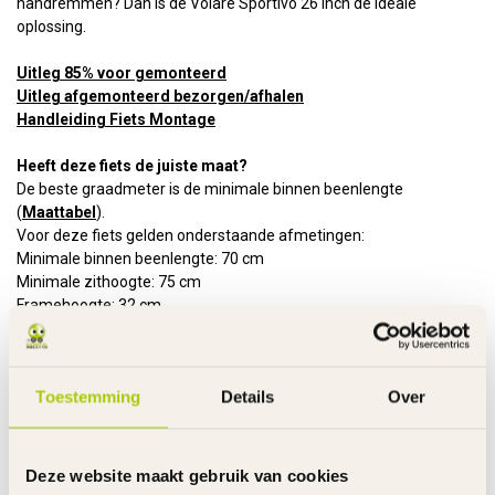
handremmen? Dan is de Volare Sportivo 26 inch de ideale
oplossing.
Uitleg 85% voor gemonteerd
Uitleg afgemonteerd bezorgen/afhalen
Handleiding Fiets Montage
Heeft deze fiets de juiste maat?
De beste graadmeter is de minimale binnen beenlengte
(
Maattabel
).
Voor deze fiets gelden onderstaande afmetingen:
Minimale binnen beenlengte: 70 cm
Minimale zithoogte: 75 cm
Framehoogte: 32 cm
Leeftijd 9 - 12 jaar
Maximale belasting: 80 kg
Kenmerken:
Toestemming
Details
Over
Frame
Staal
Rem voor en achter
Handrem - V-Brake
Handvatten
Slijtvast rubber
Deze website maakt gebruik van cookies