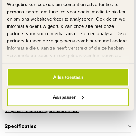
Banden
Luchtbanden
We gebruiken cookies om content en advertenties te
Velgen
Staal met verstelbare spaken
personaliseren, om functies voor social media te bieden
Spatborden
Kunststof
en om ons websiteverkeer te analyseren. Ook delen we
Kettingkast
Pistooltype met opdruk
informatie over uw gebruik van onze site met onze
Bel
Metaal
partners voor social media, adverteren en analyse. Deze
Standaard
Metaal
partners kunnen deze gegevens combineren met andere
Reflectoren
Voor - achter en wielen
informatie die u aan ze heeft verstrekt of die ze hebben
Bidonhouder
Metaal met bidon
verzameld op basis van uw gebruik van hun services.
Stuurhoogte
Verstelbaar
Zadelhoogte
Verstelbaar
Gewicht product
16 kg
Alles toestaan
Voor gemonteerd
85%
Inclusief
Handleiding
Garantie
2 Jaar m.u.v. slijtageonderdelen
Aanpassen
Links
De gehele rubriek Jongensfiets 26 Inch
Specificaties