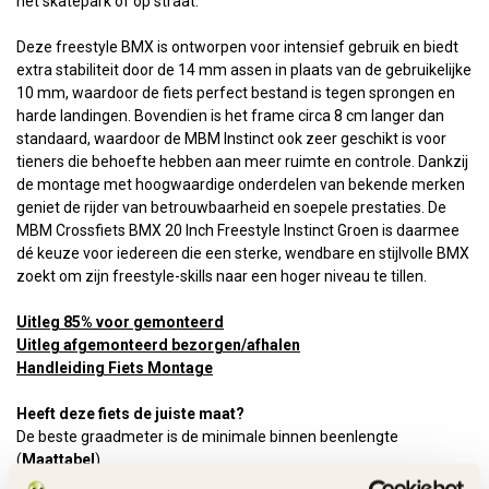
het skatepark of op straat.
Deze freestyle BMX is ontworpen voor intensief gebruik en biedt
extra stabiliteit door de 14 mm assen in plaats van de gebruikelijke
10 mm, waardoor de fiets perfect bestand is tegen sprongen en
harde landingen. Bovendien is het frame circa 8 cm langer dan
standaard, waardoor de MBM Instinct ook zeer geschikt is voor
tieners die behoefte hebben aan meer ruimte en controle. Dankzij
de montage met hoogwaardige onderdelen van bekende merken
geniet de rijder van betrouwbaarheid en soepele prestaties. De
MBM Crossfiets BMX 20 Inch Freestyle Instinct Groen is daarmee
dé keuze voor iedereen die een sterke, wendbare en stijlvolle BMX
zoekt om zijn freestyle-skills naar een hoger niveau te tillen.
Uitleg 85% voor gemonteerd
Uitleg afgemonteerd bezorgen/afhalen
Handleiding Fiets Montage
Heeft deze fiets de juiste maat?
De beste graadmeter is de minimale binnen beenlengte
(
Maattabel
).
Voor deze fiets gelden onderstaande afmetingen: