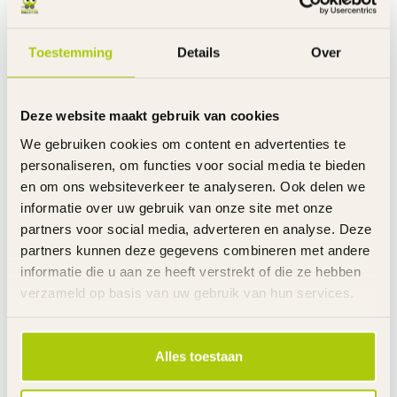
Minimale binnen beenlengte: 55 cm
Minimale zithoogte: 60 cm
Framehoogte: 27 cm
Toestemming
Details
Over
Leeftijd: vanaf 8 jaar
Kenmerken:
Deze website maakt gebruik van cookies
Frame
Staal - glanzende lak
We gebruiken cookies om content en advertenties te
Kader
TIG gelast
personaliseren, om functies voor social media te bieden
Oryg Gyro Rotor
Stuur 360 graden draaibaar
Remmen
Handremmen voor en achter
en om ons websiteverkeer te analyseren. Ook delen we
Uitvoering remmen
Aluminium V-Brakes
informatie over uw gebruik van onze site met onze
Handvatten
Slijtvast rubber
partners voor social media, adverteren en analyse. Deze
Banden
Luchtbanden - noppenprofiel
partners kunnen deze gegevens combineren met andere
Velgen
Aluminium - 2 kleuren - 48 spaken
informatie die u aan ze heeft verstrekt of die ze hebben
Asdikte
14 mm
verzameld op basis van uw gebruik van hun services.
Pegs - voetsteunen
Voor en achter in 2 kleuren
Kettingkast
Pistooltype - transparant
Stuur
Verstelbaar
Alles toestaan
Stuurhoogte
Niet verstelbaar
Zadelhoogte
Verstelbaar