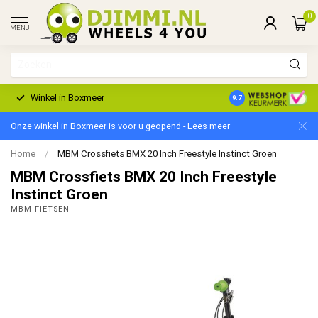
0
MENU
Winkel in Boxmeer
2 Jaar Garantie
9.7
Onze winkel in Boxmeer is voor u geopend - Lees meer
Home
/
MBM Crossfiets BMX 20 Inch Freestyle Instinct Groen
MBM Crossfiets BMX 20 Inch Freestyle
Instinct Groen
MBM FIETSEN