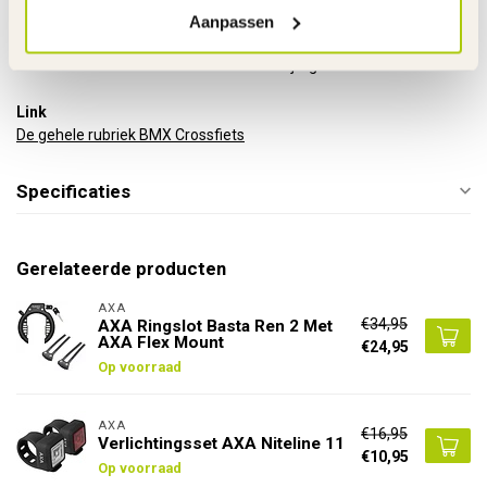
Gewicht product
15 kg
Aanpassen
Voor gemonteerd
85%
Garantie
2 Jaar m.u.v. slijtageonderdelen
Link
De gehele rubriek BMX Crossfiets
Specificaties
Gerelateerde producten
AXA
€34,95
AXA Ringslot Basta Ren 2 Met
AXA Flex Mount
€24,95
Op voorraad
AXA
€16,95
Verlichtingsset AXA Niteline 11
€10,95
Op voorraad