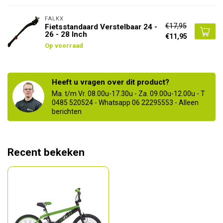
FALKX
€17,95
Fietsstandaard Verstelbaar 24 -
26 - 28 Inch
€11,95
Op voorraad
Heeft u vragen over dit product?
Ma. t/m Vr. 08.00u-17.30u - Za. 09.00u-12.00u - T
0485 520524 - Whatsapp 06 22295553 - Alleen
berichten
Recent bekeken