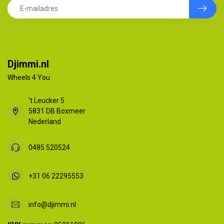
Djimmi.nl
Wheels 4 You
't Leucker 5
5831 DB Boxmeer
Nederland
0485 520524
+31 06 22295553
info@djimmi.nl