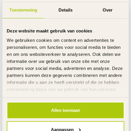
Framehoogte: 33 cm
Leeftijd: 8 - 10 jaar
Toestemming
Details
Over
Kenmerken:
Frame
Staal
Deze website maakt gebruik van cookies
Kader
Oversized - afgeplatte buizen
Versnellingen
Shimano revoshift
We gebruiken cookies om content en advertenties te
Aantal Versnellingen
18 - Derailleur
personaliseren, om functies voor social media te bieden
Remmen
Handremmen voor en achter
en om ons websiteverkeer te analyseren. Ook delen we
Uitvoering remmen
Aluminium V-Brakes
informatie over uw gebruik van onze site met onze
Remgrepen
Aluminium
partners voor social media, adverteren en analyse. Deze
Handvatten
Slijtvast rubber
partners kunnen deze gegevens combineren met andere
Velgen
Aluminium
informatie die u aan ze heeft verstrekt of die ze hebben
Zadel
Kunststof
verzameld op basis van uw gebruik van hun services.
Standaard
Aluminium zwart
Bel
Metaal
Stuurhoogte
Niet verstelbaar
Alles toestaan
Zadelhoogte
Verstelbaar
Gewicht product
13 kg
Voor gemonteerd
85%
Aanpassen