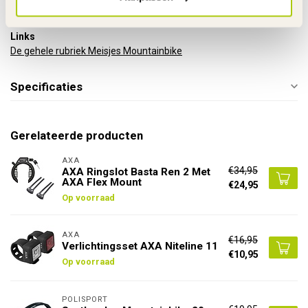
Garantie
2 Jaar m.u.v. slijtageonderdelen
Links
De gehele rubriek Meisjes Mountainbike
Specificaties
Gerelateerde producten
AXA
€34,95
AXA Ringslot Basta Ren 2 Met
AXA Flex Mount
€24,95
Op voorraad
AXA
€16,95
Verlichtingsset AXA Niteline 11
€10,95
Op voorraad
POLISPORT