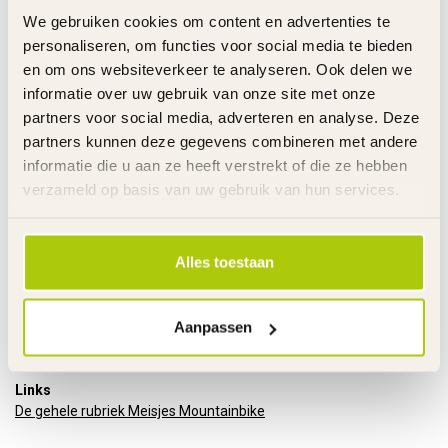
Versnellingen
Shimano revoshift
We gebruiken cookies om content en advertenties te
Aantal Versnellingen
7 - Derailleur
personaliseren, om functies voor social media te bieden
Remmen
Handremmen voor en achter
en om ons websiteverkeer te analyseren. Ook delen we
Uitvoering remmen
Stalen V-Brakes
informatie over uw gebruik van onze site met onze
Remgrepen
Aluminium
partners voor social media, adverteren en analyse. Deze
Handvatten
Slijtvast rubber
Velgen
Aluminium
partners kunnen deze gegevens combineren met andere
Zadel
Kunststof
informatie die u aan ze heeft verstrekt of die ze hebben
Standaard
Aluminium
verzameld op basis van uw gebruik van hun services.
Bel
Metaal - zwart
Vering
Voor
Stuurhoogte
Niet verstelbaar
Alles toestaan
Zadelhoogte
Verstelbaar
Gewicht product
14,5 kg
Voor gemonteerd
85%
Aanpassen
Garantie
2 Jaar m.u.v. slijtageonderdelen
Links
De gehele rubriek Meisjes Mountainbike