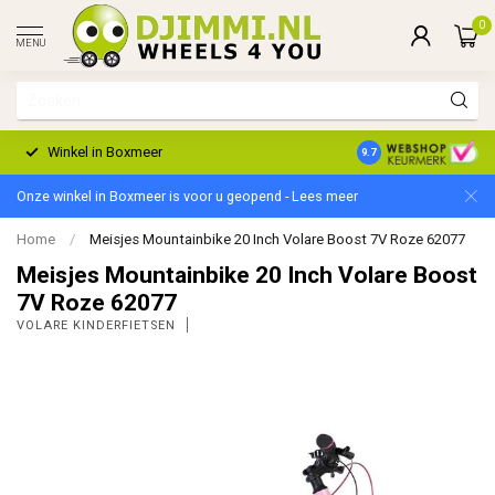
0
MENU
Winkel in Boxmeer
2 Jaar Garantie
9.7
Onze winkel in Boxmeer is voor u geopend - Lees meer
Home
/
Meisjes Mountainbike 20 Inch Volare Boost 7V Roze 62077
Meisjes Mountainbike 20 Inch Volare Boost
7V Roze 62077
VOLARE KINDERFIETSEN