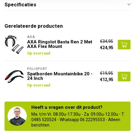
Specificaties
Gerelateerde producten
AXA
€34,95
AXA Ringslot Basta Ren 2 Met
AXA Flex Mount
€24,95
Op voorraad
POLISPORT
€19,95
Spatborden Mountainbike 20 -
24 Inch
€12,95
Op voorraad
Heeft u vragen over dit product?
Ma. t/m Vr. 08.00u-17.30u - Za. 09.00u-12.00u - T
0485 520524 - Whatsapp 06 22295553 - Alleen
berichten