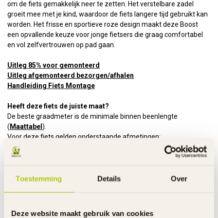
om de fiets gemakkelijk neer te zetten. Het verstelbare zadel
groeit mee met je kind, waardoor de fiets langere tijd gebruikt kan
worden. Het frisse en sportieve roze design maakt deze Boost
een opvallende keuze voor jonge fietsers die graag comfortabel
en vol zelfvertrouwen op pad gaan.
Uitleg 85% voor gemonteerd
Uitleg afgemonteerd bezorgen/afhalen
Handleiding Fiets Montage
Heeft deze fiets de juiste maat?
De beste graadmeter is de minimale binnen beenlengte
(
Maattabel
).
Voor deze fiets gelden onderstaande afmetingen:
Minimale binnen beenlengte: 56 cm
Minimale zithoogte: 61 cm
Framehoogte: 29 cm
Leeftijd: 6 - 8 jaar
Toestemming
Details
Over
Kenmerken:
Frame
Staal
Deze website maakt gebruik van cookies