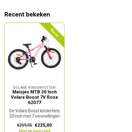
Recent bekeken
Nieuw
VOLARE KINDERFIETSEN
Meisjes MTB 20 Inch
Volare Boost 7V Roze
62077
De Volare Boost kinderfiets
20 inch met 7 versnellingen
in roze is een stoere en...
€225,00
€259,95
Niet op voorraad