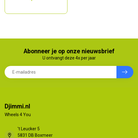
Abonneer je op onze nieuwsbrief
U ontvangt deze 4x per jaar
Djimmi.nl
Wheels 4 You
't Leucker 5
5831 DB Boxmeer