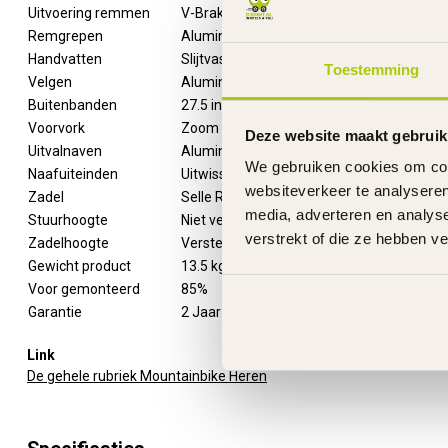
Uitvoering remmen
V-Brakes
Remgrepen
Aluminium
Handvatten
Slijtvast rubber
Toestemming
Velgen
Aluminium
Buitenbanden
27.5 inch x 2.10 - noppen
Voorvork
Zoom - verend
Deze website maakt gebruik
Uitvalnaven
Aluminium
We gebruiken cookies om cont
Naafuiteinden
Uitwisselbaar - snel sluiting
websiteverkeer te analyseren
Zadel
Selle Royal
media, adverteren en analys
Stuurhoogte
Niet verstelbaar
verstrekt of die ze hebben v
Zadelhoogte
Verstelbaar
Gewicht product
13.5 kg
Voor gemonteerd
85%
Garantie
2 Jaar
Link
De gehele rubriek Mountainbike Heren