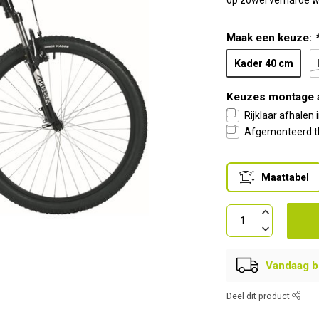
op zowel verharde we
Maak een keuze:
Kader 40 cm
Keuzes montage 
Rijklaar afhalen
Afgemonteerd th
Maattabel
Vandaag be
Deel dit product