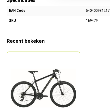
Specificaties
EAN Code
540400981217
SKU
169479
Recent bekeken