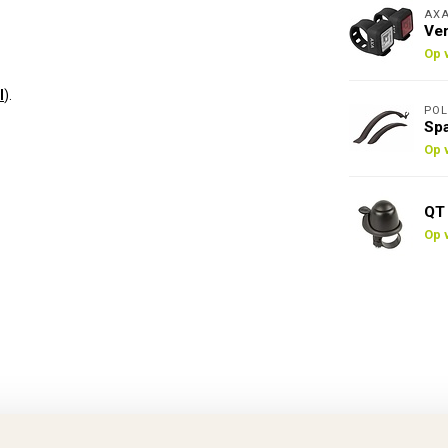
AX
Ver
Op 
l
).
POL
Spa
Op 
QT 
Op 