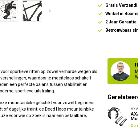
Gratis Verzendi
Winkel in Boxm
2 Jaar Garantie
Betrouwbaar si
H
 voor sportieve ritten op zowel verharde wegen als
M
W
 versnellingen, waardoor je moeiteloos schakelt
eden een perfecte balans tussen stabiliteit en
derne, sportieve uitstraling.
Gerelateer
deze mountainbike geschikt voor zowel beginners
ijdt of dagelijks traint: de Deed Hoop mountainbike
AX
AXA
keuze voor wie op zoek is naar een betaalbare,
Mo
Op 