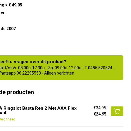
ng > € 49,95
eer
nds 2007
eeft u vragen over dit product?
a. t/m Vr. 08.00u-17.30u - Za. 09.00u-12.00u - T 0485 520524 -
hatsapp 06 22295553 - Alleen berichten
de producten
A
€34,95
 Ringslot Basta Ren 2 Met AXA Flex
unt
€24,95
voorraad