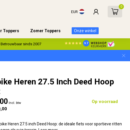
0
EUR
er Toppers
Zomer Toppers
Onze winkel
9.7
Betrouwbaar sinds 2007
ike Heren 27.5 Inch Deed Hoop
t
,00
Op voorraad
Incl. btw
,00
ke Heren 27.5 inch Deed Hoop: de ideale fiets voor sportieve ritten