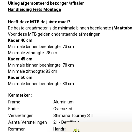
Uitleg afgemonteerd bezorgen/afhalen
Handleiding Fiets Montage
Heeft deze MTB de juiste maat?
De beste graadmeter is de minimale binnen beenlengte (
Maattabe
Voor deze MTB gelden onderstaande afmetingen:
Kader 40 cm
Minimale binnen beenlengte: 73 cm
Minimale zithoogte: 78 cm
Kader 45 cm
Minimale binnen beenlengte: 78 cm
Minimale zithoogte: 83 cm
Kader 50 cm
Minimale binnen beenlengte: 83 cm
Kenmerken:
Frame
Aluminium
Kader
Oversized
Versnellingen
Shimano Tourney STI
Aantal Versnellingen
21 - Derailleur
Remmen
Handremmen voor en achter