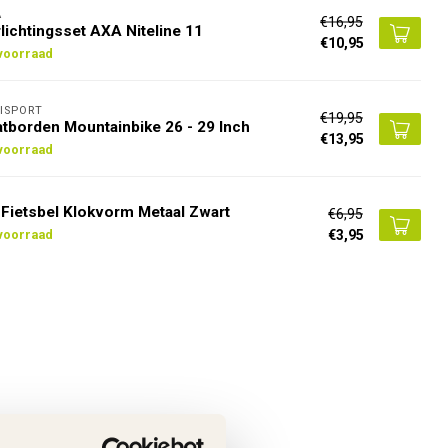
A
€16,95
lichtingsset AXA Niteline 11
€10,95
voorraad
ISPORT
€19,95
tborden Mountainbike 26 - 29 Inch
€13,95
voorraad
Fietsbel Klokvorm Metaal Zwart
€6,95
€3,95
voorraad