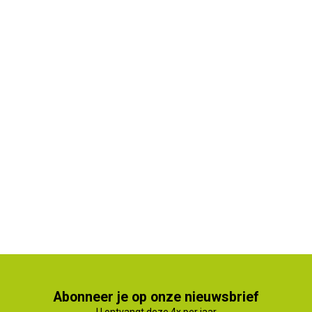
Abonneer je op onze nieuwsbrief
U ontvangt deze 4x per jaar