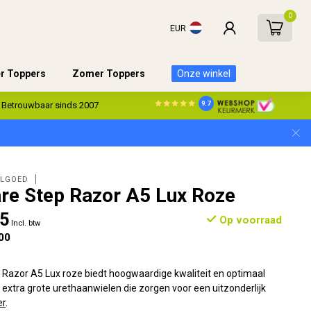
0
EUR
er Toppers
Zomer Toppers
Onze winkel
9.7
Betrouwbaar sinds 2007
ELGOED
e Step Razor A5 Lux Roze
95
Op voorraad
Incl. btw
00
Razor A5 Lux roze biedt hoogwaardige kwaliteit en optimaal
e extra grote urethaanwielen die zorgen voor een uitzonderlijk
er
.