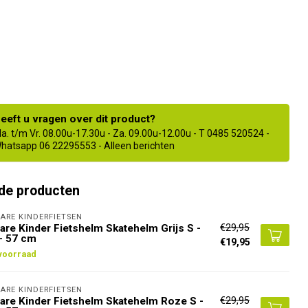
eeft u vragen over dit product?
a. t/m Vr. 08.00u-17.30u - Za. 09.00u-12.00u - T 0485 520524 -
hatsapp 06 22295553 - Alleen berichten
de producten
ARE KINDERFIETSEN
€29,95
are Kinder Fietshelm Skatehelm Grijs S -
- 57 cm
€19,95
voorraad
ARE KINDERFIETSEN
€29,95
are Kinder Fietshelm Skatehelm Roze S -