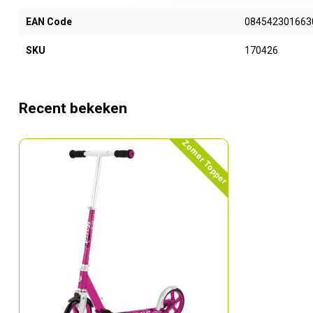
EAN Code
084542301663
SKU
170426
Recent bekeken
Zomer Topper