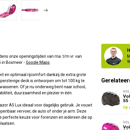
H
ens onze openingstijden van ma. t/m vr. van
M
W
 5 in Boxmeer -
Google Maps
.
 en optimaal rijcomfort dankzij de extra grote
Gerelateer
superstevige deck is ontworpen om tot 100 kg te
lwassenen. Of je nu onderweg bent naar school,
VOL
biliteit, duurzaamheid en plezier in één.
Vol
55 
zor A5 Lux ideaal voor dagelijks gebruik. Je vouwt
Op 
enbaar vervoer, de auto of onder je arm. Deze
 de perfecte keuze voor forenzen en iedereen die op
VOL
plaatsen.
Vol