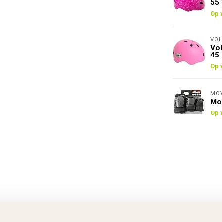
55 
Op 
VOL
Vol
45 
Op 
MO
Mov
Op 