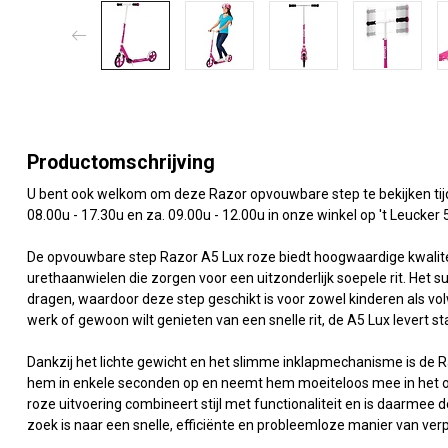
Productomschrijving
U bent ook welkom om deze Razor opvouwbare step te bekijken tijd
08.00u - 17.30u en za. 09.00u - 12.00u in onze winkel op 't Leucker
De opvouwbare step Razor A5 Lux roze biedt hoogwaardige kwaliteit
urethaanwielen die zorgen voor een uitzonderlijk soepele rit. Het 
dragen, waardoor deze step geschikt is voor zowel kinderen als vo
werk of gewoon wilt genieten van een snelle rit, de A5 Lux levert sta
Dankzij het lichte gewicht en het slimme inklapmechanisme is de Ra
hem in enkele seconden op en neemt hem moeiteloos mee in het op
roze uitvoering combineert stijl met functionaliteit en is daarmee
zoek is naar een snelle, efficiënte en probleemloze manier van ver