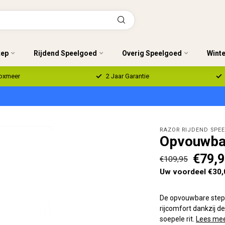
tep
Rijdend Speelgoed
Overig Speelgoed
Wint
Boxmeer
2 Jaar Garantie
RAZOR RIJDEND SPE
Opvouwbar
€79,
€109,95
Uw voordeel €30,
De opvouwbare step 
rijcomfort dankzij d
soepele rit.
Lees me