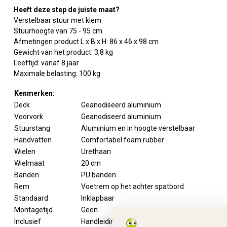
Heeft deze step de juiste maat?
Verstelbaar stuur met klem
Stuurhoogte van 75 - 95 cm
Afmetingen product L x B x H: 86 x 46 x 98 cm
Gewicht van het product: 3,8 kg
Leeftijd: vanaf 8 jaar
Maximale belasting: 100 kg
Kenmerken:
Deck
Geanodiseerd aluminium
Voorvork
Geanodiseerd aluminium
Stuurstang
Aluminium en in hoogte verstelbaar
Handvatten
Comfortabel foam rubber
Wielen
Urethaan
Wielmaat
20 cm
Banden
PU banden
Rem
Voetrem op het achter spatbord
Standaard
Inklapbaar
Montagetijd
Geen
Inclusief
Handleiding