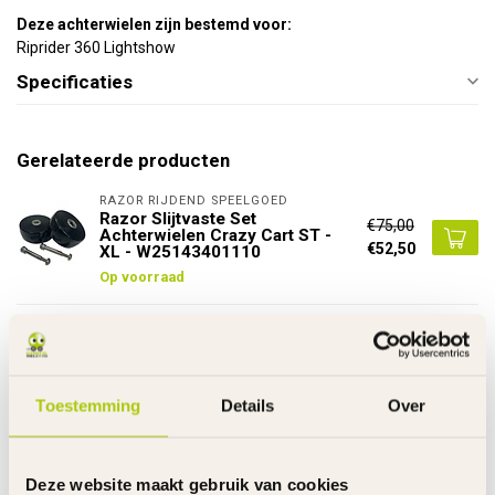
Deze achterwielen zijn bestemd voor:
Riprider 360 Lightshow
Specificaties
Gerelateerde producten
RAZOR RIJDEND SPEELGOED
Razor Slijtvaste Set
€75,00
Achterwielen Crazy Cart ST -
€52,50
XL - W25143401110
Op voorraad
RAZOR RIJDEND SPEELGOED
€29,95
Razor Achterwielen Crazy Cart
XL - ST - Shift - W25143401048
€22,95
Op voorraad
Toestemming
Details
Over
RAZOR RIJDEND SPEELGOED
€27,95
Achter Wiel Drift Trike
Deze website maakt gebruik van cookies
Universeel - W20136401058
€19,95