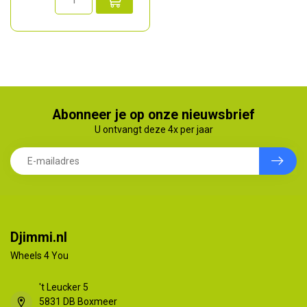
Abonneer je op onze nieuwsbrief
U ontvangt deze 4x per jaar
Djimmi.nl
Wheels 4 You
't Leucker 5
5831 DB Boxmeer