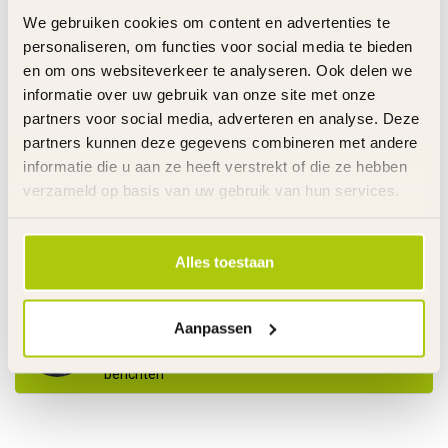
Op voorraad
We gebruiken cookies om content en advertenties te
personaliseren, om functies voor social media te bieden
RAZOR RIJDEND SPEELGOED
en om ons websiteverkeer te analyseren. Ook delen we
Razor Compleet Achterwiel
€29,95
informatie over uw gebruik van onze site met onze
Riprider Lightshow -
€19,95
W20036515048
partners voor social media, adverteren en analyse. Deze
Op voorraad
partners kunnen deze gegevens combineren met andere
informatie die u aan ze heeft verstrekt of die ze hebben
verzameld op basis van uw gebruik van hun services.
RAZOR RIJDEND SPEELGOED
€179,00
Razor Crazy Cart XL Motor
500 Watt - W25143401030
€129,00
Op voorraad
Alles toestaan
Heeft u vragen over dit product?
Aanpassen
Ma. t/m Vr. 08.00u-17.30u - Za. 09.00u-12.00u - T
0485 520524 - Whatsapp 06 22295553 - Alleen
berichten