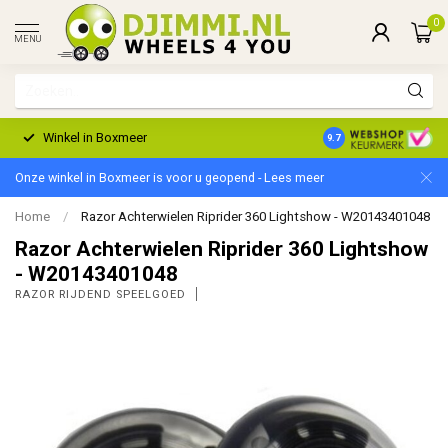
0
MENU
Winkel in Boxmeer
2 Jaar Garantie
9.7
Onze winkel in Boxmeer is voor u geopend - Lees meer
Home
/
Razor Achterwielen Riprider 360 Lightshow - W20143401048
Razor Achterwielen Riprider 360 Lightshow
- W20143401048
RAZOR RIJDEND SPEELGOED