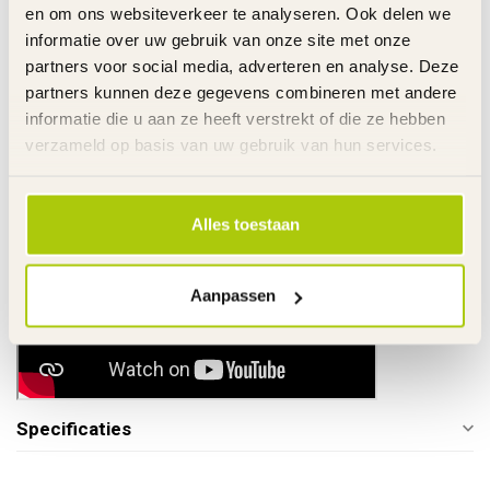
De kindermotor voor het eerste gebruik 10 uur opladen.
en om ons websiteverkeer te analyseren. Ook delen we
Altijd de kindermotor met een volledig opgeladen accu wegzetten.
informatie over uw gebruik van onze site met onze
Het dragen van beschermende kleding en een helm
partners voor social media, adverteren en analyse. Deze
Met deze kindermotor mag je rijden op "eigen terrein".
partners kunnen deze gegevens combineren met andere
Links
informatie die u aan ze heeft verstrekt of die ze hebben
De gehele rubriek Elektrische Kindermotor
verzameld op basis van uw gebruik van hun services.
Tips accugebruik
Alles toestaan
Aanpassen
Specificaties