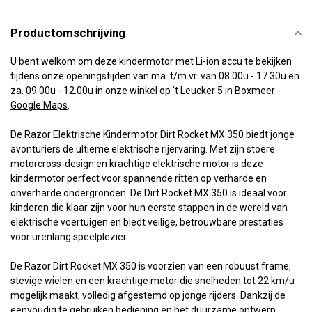
Productomschrijving
U bent welkom om deze kindermotor met Li-ion accu te bekijken
tijdens onze openingstijden van ma. t/m vr. van 08.00u - 17.30u en
za. 09.00u - 12.00u in onze winkel op 't Leucker 5 in Boxmeer
-
Google Maps
.
De Razor Elektrische Kindermotor Dirt Rocket MX 350 biedt jonge
avonturiers de ultieme elektrische rijervaring. Met zijn stoere
motorcross-design en krachtige elektrische motor is deze
kindermotor perfect voor spannende ritten op verharde en
onverharde ondergronden. De Dirt Rocket MX 350 is ideaal voor
kinderen die klaar zijn voor hun eerste stappen in de wereld van
elektrische voertuigen en biedt veilige, betrouwbare prestaties
voor urenlang speelplezier.
De Razor Dirt Rocket MX 350 is voorzien van een robuust frame,
stevige wielen en een krachtige motor die snelheden tot 22 km/u
mogelijk maakt, volledig afgestemd op jonge rijders. Dankzij de
eenvoudig te gebruiken bediening en het duurzame ontwerp