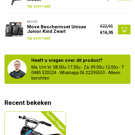
Op voorraad
MOVE
€22,95
Move Beschermset Unisex
Junior Kind Zwart
€16,95
Op voorraad
Heeft u vragen over dit product?
Ma. t/m Vr. 08.00u-17.30u - Za. 09.00u-12.00u - T
0485 520524 - Whatsapp 06 22295553 - Alleen
berichten
Recent bekeken
Zomer Topper