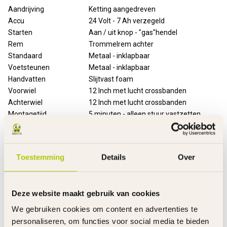
Aandrijving
Ketting aangedreven
Accu
24 Volt - 7 Ah verzegeld
Starten
Aan / uit knop - "gas"hendel
Rem
Trommelrem achter
Standaard
Metaal - inklapbaar
Voetsteunen
Metaal - inklapbaar
Handvatten
Slijtvast foam
Voorwiel
12 Inch met lucht crossbanden
Achterwiel
12 Inch met lucht crossbanden
Montagetijd
5 minuten - alleen stuur vastzetten
Laadtijd
7 Uur
Rijtijd
30 Minuten aaneengesloten
Snelheid
Max. 22 km/u
Toestemming
Details
Over
Inclusief
Oplader en handleiding
Garantie product
2 Jaar m.u.v. slijtageonderdelen
Garantie accu('s)
6 Maanden
Deze website maakt gebruik van cookies
Garantie Oplader
6 Maanden
We gebruiken cookies om content en advertenties te
Advies
personaliseren, om functies voor social media te bieden